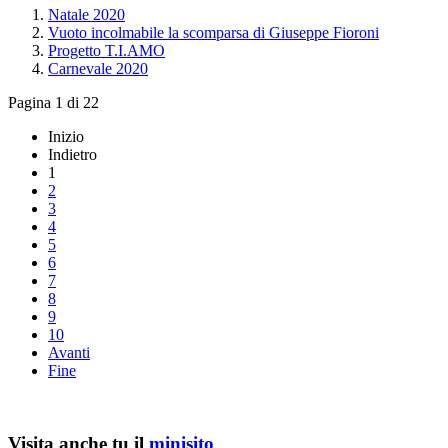
Natale 2020
Vuoto incolmabile la scomparsa di Giuseppe Fioroni
Progetto T.I.AMO
Carnevale 2020
Pagina 1 di 22
Inizio
Indietro
1
2
3
4
5
6
7
8
9
10
Avanti
Fine
Visita anche tu il
minisito